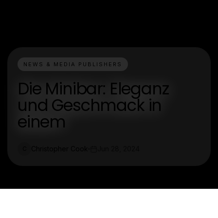
NEWS & MEDIA PUBLISHERS
Die Minibar: Eleganz
und Geschmack in
einem
Christopher Cook
Jun 28, 2024
C