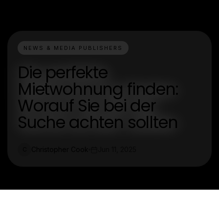
NEWS & MEDIA PUBLISHERS
Die perfekte
Mietwohnung finden:
Worauf Sie bei der
Suche achten sollten
Christopher Cook
Jun 11, 2025
C