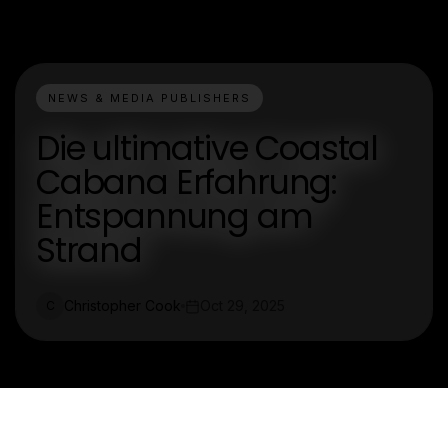
NEWS & MEDIA PUBLISHERS
Die ultimative Coastal
Cabana Erfahrung:
Entspannung am
Strand
Christopher Cook
Oct 29, 2025
C