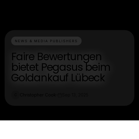
NEWS & MEDIA PUBLISHERS
Faire Bewertungen
bietet Pegasus beim
Goldankauf Lübeck
Christopher Cook
Sep 13, 2025
C