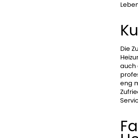
Leben
Ku
Die Z
Heizu
auch 
profe
eng m
Zufri
Servic
Fa