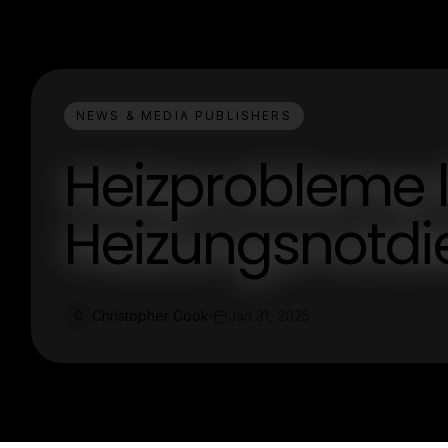
NEWS & MEDIA PUBLISHERS
Heizprobleme 
Heizungsnotdie
Christopher Cook
Jan 31, 2025
C