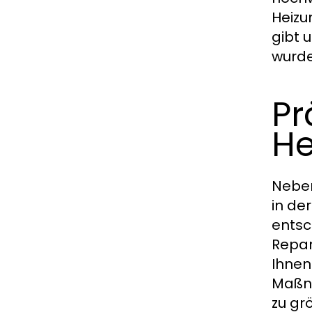
Heizu
gibt 
wurde
Pr
He
Neben
in de
entsc
Repar
Ihnen
Maßna
zu gr