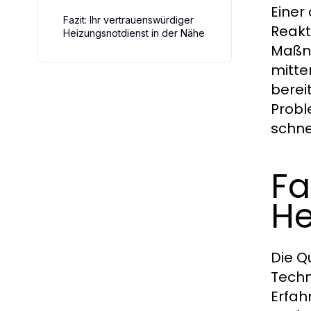
Einer
Fazit: Ihr vertrauenswürdiger
Reakt
Heizungsnotdienst in der Nähe
Maßna
mitte
berei
Probl
schne
Fa
He
Die Q
Techn
Erfah