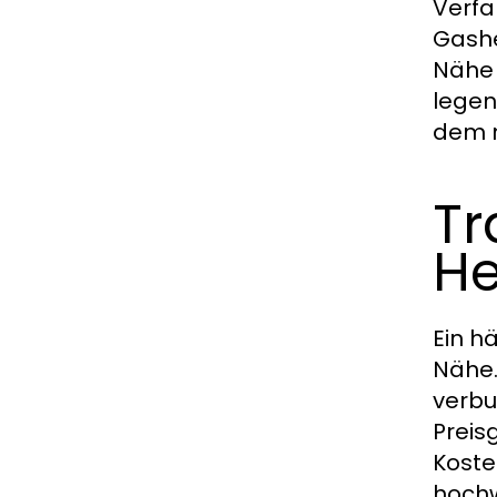
Verfa
Gashe
Nähe 
legen
dem n
Tr
He
Ein h
Nähe.
verbu
Preis
Koste
hochw