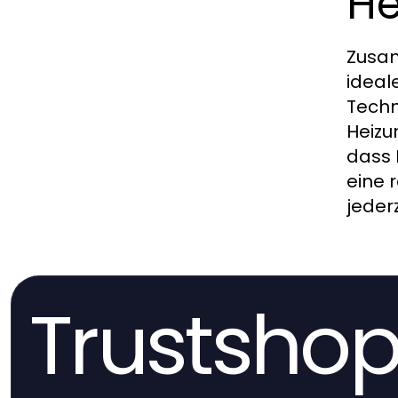
He
Zusam
ideal
Techn
Heizu
dass 
eine 
jeder
Trustshop