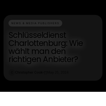
NEWS & MEDIA PUBLISHERS
Schlüsseldienst
Charlottenburg: Wie
wählt man den
richtigen Anbieter?
Christopher Cook
May 25, 2024
C