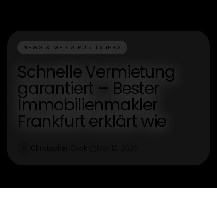
NEWS & MEDIA PUBLISHERS
Schnelle Vermietung
garantiert – Bester
Immobilienmakler
Frankfurt erklärt wie
Christopher Cook
Mar 12, 2026
C