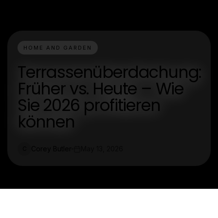
HOME AND GARDEN
Terrassenüberdachung:
Früher vs. Heute – Wie
Sie 2026 profitieren
können
Corey Butler
May 13, 2026
C