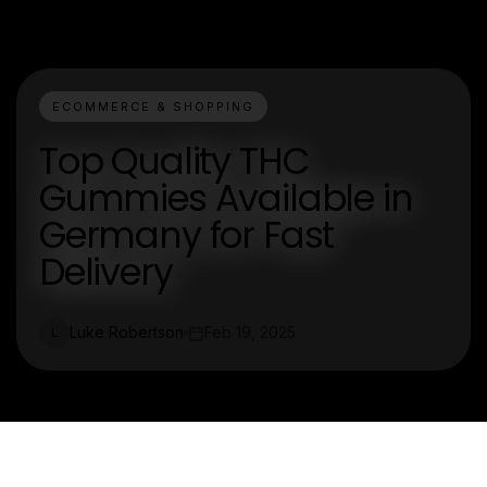
ECOMMERCE & SHOPPING
Top Quality THC
Gummies Available in
Germany for Fast
Delivery
Luke Robertson
Feb 19, 2025
L