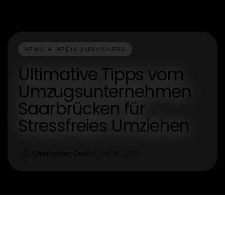
NEWS & MEDIA PUBLISHERS
Ultimative Tipps vom
Umzugsunternehmen
Saarbrücken für
Stressfreies Umziehen
Christopher Cook
Jul 18, 2025
C