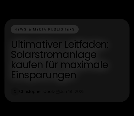
NEWS & MEDIA PUBLISHERS
Ultimativer Leitfaden:
Solarstromanlage
kaufen für maximale
Einsparungen
Christopher Cook
Jun 18, 2025
C