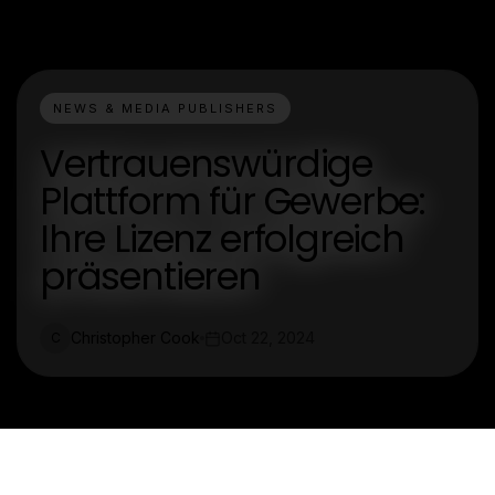
NEWS & MEDIA PUBLISHERS
Vertrauenswürdige
Plattform für Gewerbe:
Ihre Lizenz erfolgreich
präsentieren
Christopher Cook
Oct 22, 2024
C