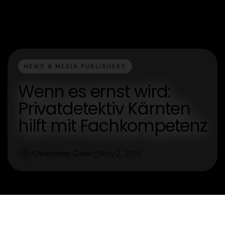
NEWS & MEDIA PUBLISHERS
Wenn es ernst wird:
Privatdetektiv Kärnten
hilft mit Fachkompetenz
Christopher Cook
May 2, 2025
C