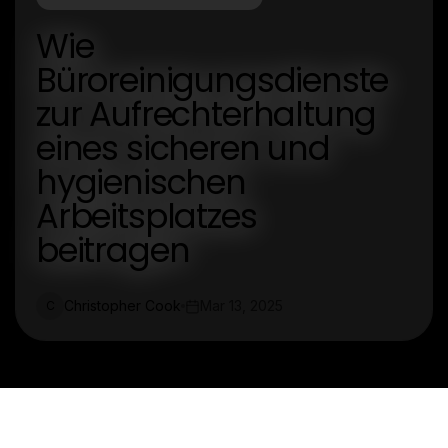
Wie
Büroreinigungsdienste
zur Aufrechterhaltung
eines sicheren und
hygienischen
Arbeitsplatzes
beitragen
Christopher Cook
Mar 13, 2025
C