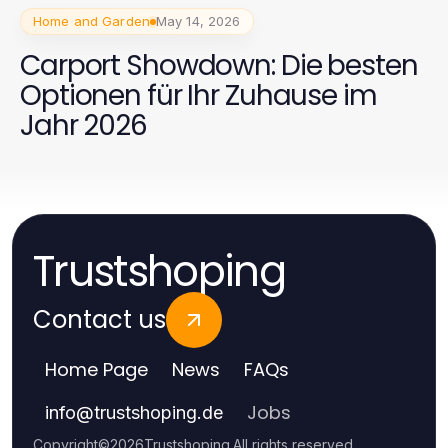
Home and Garden
May 14, 2026
Carport Showdown: Die besten
Optionen für Ihr Zuhause im
Jahr 2026
Trustshoping
Contact us
Home Page
News
FAQs
Jobs
info
@
trustshoping.de
Copyright
©
2026
Trustshoping
.
All rights reserved