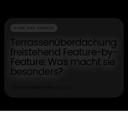
HOME AND GARDEN
Terrassenüberdachung
freistehend Feature-by-
Feature: Was macht sie
besonders?
Corey Butler
May 14, 2026
C